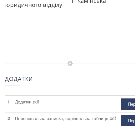
Т. Камінська
юридичного відділу
ДОДАТКИ
1
Додатки.pdf
Перег
2
Пояснювальна записка, порівняльна таблиця.pdf
Перег