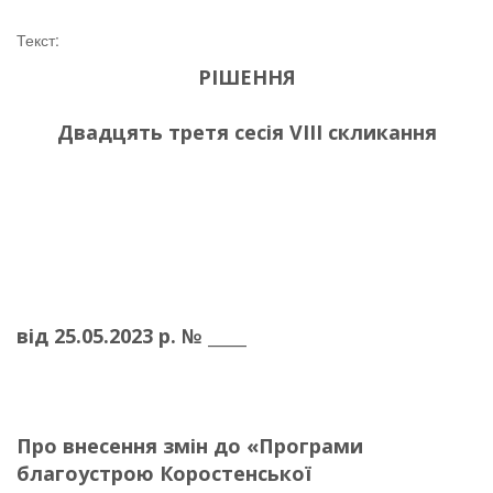
Текст:
РІШЕННЯ
Двадцять третя сесія
V
ІІ
I
скликання
від 25.05.2023 р. № _____
Про внесення змін до
«Програми
благоустрою Коростенської