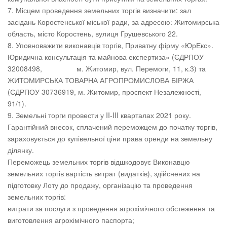
Місцем проведення земельних торгів визначити: зал
засідань Коростенської міської ради, за адресою: Житомирська
область, місто Коростень, вулиця Грушевського 22.
Уповноважити виконавців торгів, Приватну фірму «ЮрЕкс».
Юридична консультація та майнова експертиза» (ЄДРПОУ
32008498, м. Житомир, вул. Перемоги, 11, к.3) та
ЖИТОМИРСЬКА ТОВАРНА АГРОПРОМИСЛОВА БІРЖА
(ЄДРПОУ 30736919, м. Житомир, проспект Незалежності,
91/1).
Земельні торги провести у II-III кварталах 2021 року.
Гарантійний внесок, сплачений переможцем до початку торгів,
зараховується до купівельної ціни права оренди на земельну
ділянку.
Переможець земельних торгів відшкодовує Виконавцю
земельних торгів вартість витрат (видатків), здійснених на
підготовку Лоту до продажу, організацію та проведення
земельних торгів:
витрати за послуги з проведення агрохімічного обстеження та
виготовлення агрохімічного паспорта;