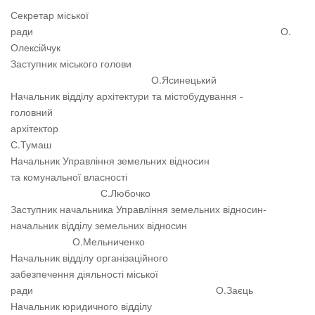
Секретар міської
ради О.
Олексійчук
Заступник міського голови
О.Ясинецький
Начальник відділу архітектури та містобудування -
головний
архітектор
С.Тумаш
Начальник Управління земельних відносин
та комунальної власності
С.Любочко
Заступник начальника Управління земельних відносин-
начальник відділу земельних відносин
О.Мельниченко
Начальник відділу організаційного
забезпечення діяльності міської
ради О.Заєць
Начальник юридичного відділу