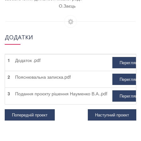
О.Заєць
ДОДАТКИ
1
Додаток .pdf
Перегляну
2
Пояснювальна записка.pdf
Перегляну
3
Подання проєкту рішення Науменко В.А..pdf
Перегляну
Попередній проект
Наступний проект