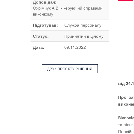
Доповідач:
Охрімчук А.В. - керуючий справами
виконкому
Підготував:
Служба персоналу
Статус:
Прийнятий в цілому
Дата:
09.11.2022
ДРУК ПРОЄКТУ РІШЕННЯ
від
Про за
виконав
Відпові
та піль
Пенсійн