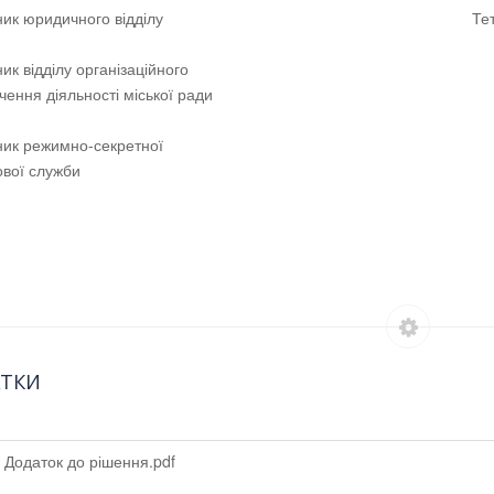
альник юридичного відділу Тетяна 
ик відділу організаційного
зпечення діяльності міської ради О
ик режимно-секретної
 кадрової служби Раїс
ТКИ
Додаток до рішення.pdf