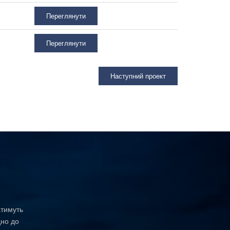
Переглянути
Переглянути
Наступний проект
атимуть
дно до