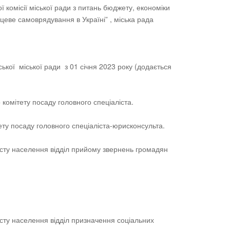
 комісії міської ради з питань бюджету, економіки
сцеве самоврядування в Україні” , міська рада
ької міської ради з 01 січня 2023 року (додається
омітету посаду головного спеціаліста.
тету посаду головного спеціаліста-юрисконсульта.
ахисту населення відділ прийому звернень громадян
хисту населення відділ призначення соціальних