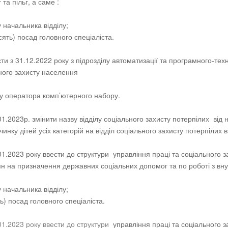
та пільг, а саме :
 начальника відділу;
сять) посад головного спеціаліста.
сти з 31.12.2022 року з підрозділу автоматизації та програмного-тех
ного захисту населення
у оператора комп’ютерного набору.
.01.2023р. змінити назву відділу соціального захисту потерпілих ві
чинку дітей усіх категорій на відділ соціального захисту потерпілих
.01.2023 року ввести до структури управління праці та соціального
н на призначення державних соціальних допомог та по роботі з вн
 начальника відділу;
ть) посад головного спеціаліста.
01.2023 року ввести до структури
управління праці та соціального 