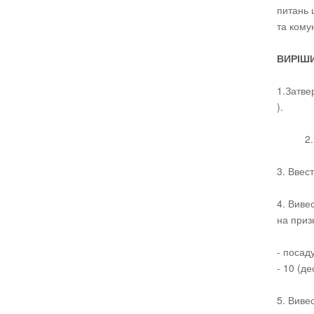
питань 
та кому
ВИРІШ
1.Затве
).
2. Виве
3. Ввес
4. Виве
на приз
- посаду
- 10 (де
5. Виве