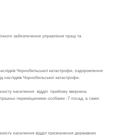
нічного забезпечення управління праці та
д наслідків Чорнобильської катастрофи, оздоровлення
 від наслідків Чорнобильської катастрофи.
 захисту населення відділ прийому звернень
утрішньо переміщеними особами -7 посад, а саме:
захисту населення відділ призначення державних