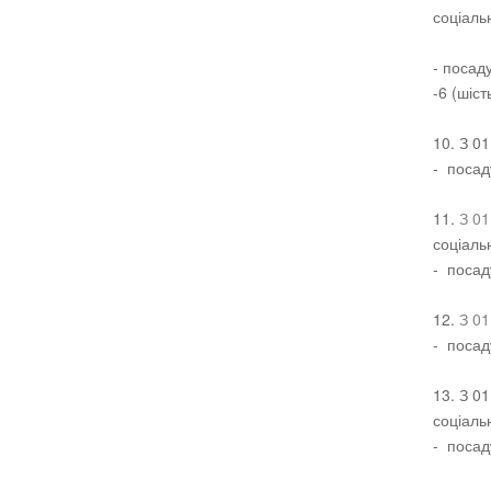
соціаль
- посаду
-6 (шіст
10. З 0
- посад
11.
З 01
соціаль
- посад
12.
З 01
- посаду
13. З 0
соціаль
- посаду