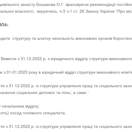
цивільного захисту Бошакова О.Г. враховуючи рекомендації постійної
нальної власності, керуючись п.5 ч.1 ст. 26 Закону України “Про мі
ИЛА:
рдити структуру та штатну чисельність виконавчих органів Коростенс
сти з 31.12.2022 р. з юридичного відділу структури виконавчого к
ти з 01.01.2023 року в юридичний відділ структури виконавчого комі
сти з 31.12.2022 р. із структури управління праці та соціального з
начення соціальних допомог та пільг, а саме :
 начальника відділу;
сять) посад головного спеціаліста.
сти з 31.12.2022 р. із структури управління праці та соціального за