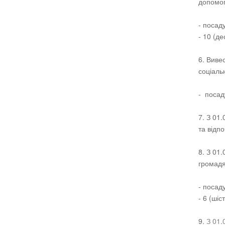
допомог 
- посаду
- 10 (де
6. Виве
соціаль
- посад
7. З 01
та відпо
8. З 01
громадя
- посаду
- 6 (шіс
9.
З 01.