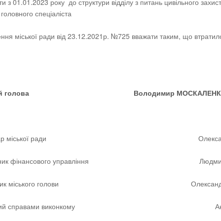
и з 01.01.2023 року до структури відділу з питань цивільного захист
 головного спеціаліста
ення міської ради від 23.12.2021р. №725 вважати таким, що втрати
ький голова Володимир МОСКАЛЕНК
ретар міської ради Олександр ОЛ
льник фінансового управління Людмила 
упник міського голови Олександр Я
уючий справами виконкому Андрій 