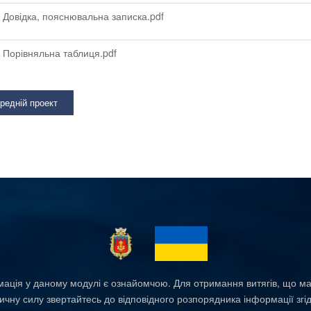
Довідка, пояснювальна записка.pdf
Порівняльна таблиця.pdf
редній проект
ація у даному модулі є ознайомчою. Для отримання витягів, що м
чну силу звертайтесь до відповідного розпорядника інформації згі