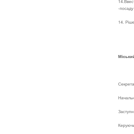
14.Ввест
-посаду
14. Ріш
Міс
Сек
Нача
Заст
Кер