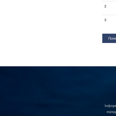
2
3
Попе
Інформ
юриди