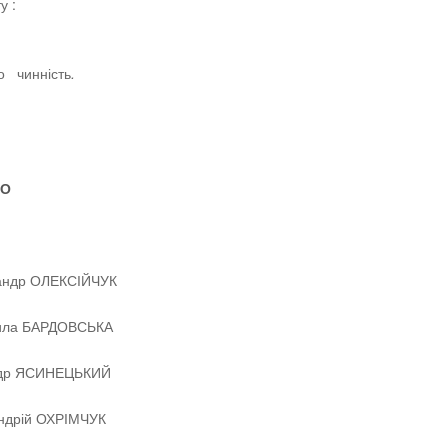
у :
ло чинність
.
О
ЕКСІЙЧУК
БАРДОВСЬКА
СИНЕЦЬКИЙ
ОХРІМЧУК