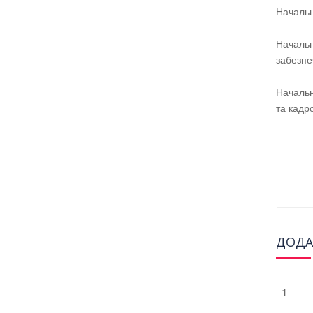
Нач
Начальн
забе
Начальн
та
ДОДА
1