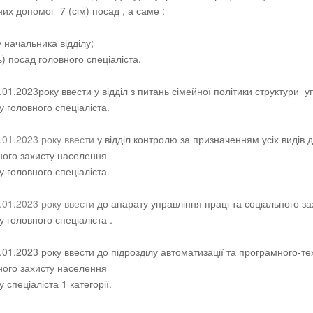
них допомог 7 (сім) посад , а саме :
 начальника відділу;
ь) посад головного спеціаліста.
1.01.2023року ввести у відділ з питань сімейної політики структури 
у головного спеціаліста.
.01.2023 року ввести
у відділ контролю за призначенням усіх видів
ного захисту населення
у головного спеціаліста.
.01.2023 року ввести
до апарату управління праці та соціального з
 головного спеціаліста .
1.01.2023 року ввести до підрозділу автоматизації та програмного-т
ного захисту населення
 спеціаліста 1 категорії.