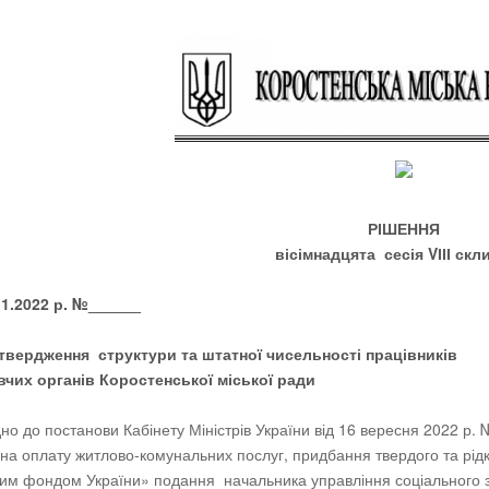
РІШЕННЯ
в
і
сімнадцята
сесія
V
ІІІ ск
 24.11.2022 р. №______
твердження структури та штатної чисельності працівників
чих органів Коростенської міської ради
дно до постанови Кабінету Міністрів України від 16 вересня 2022 р
г на оплату житлово-комунальних послуг, придбання твердого та рідк
им фондом України» подання начальника управління соціального зах