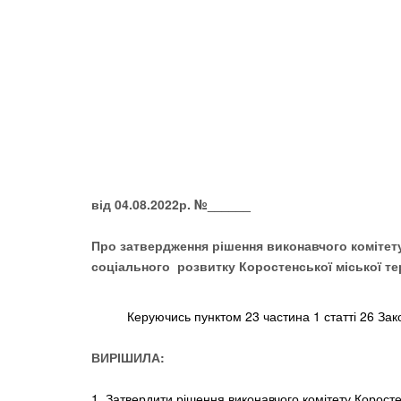
від 04.08.2022р. №______
Про затвердження рішення виконавчого комітету
соціального розвитку Коростенської міської тер
Керуючись пунктом 23 частина 1 статті 26 Закону
ВИРІШИЛА:
1. Затвердити рішення виконавчого комітету Коросте