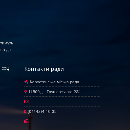
атимуть
дно до
 соц.
Контакти ради
Коростенська міська рада
11500, , , Грушевського 22/
(04142)4-10-35