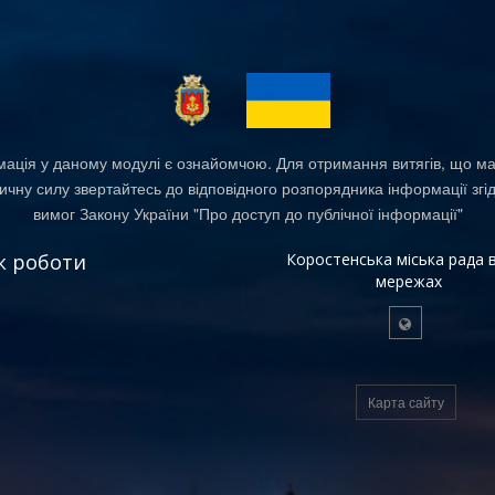
ація у даному модулі є ознайомчою. Для отримання витягів, що м
чну силу звертайтесь до відповідного розпорядника інформації згі
вимог Закону України "Про доступ до публічної інформації"
к роботи
Коростенська міська рада в
мережах
Карта сайту