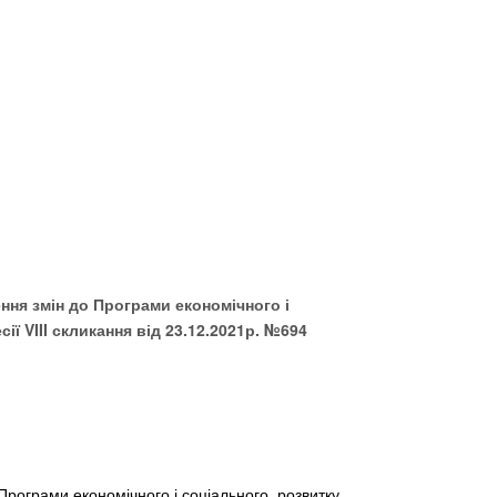
ння змін до Програми економічного і
сії
VIII
скликання від 23.12.2021р. №694
 Програми економічного і соціального розвитку