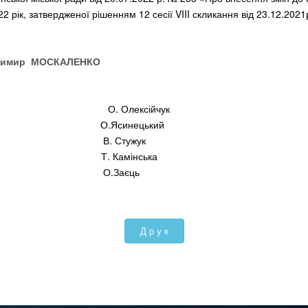
2 рік, затвердженої рішенням 12 сесії VIII скликання від 23.12.202
 МОСКАЛЕНКО
и О. Олексійчук
ови О.Ясинецький
номіки В. Стужук
ділу Т. Камінська
аційного О.Заєць