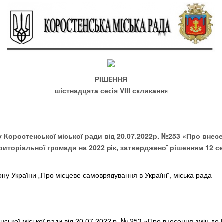
РІШЕННЯ
шістнадцята сесія
V
ІІІ скликання
 Коростенської міської ради від 20.07.2022р. №253 «Про внесе
иторіальної громади на 2022 рік, затвердженої рішенням 12 се
 України „Про місцеве самоврядування в Україні”, міська рада
нської міської ради від 20.07.2022 р. № 253 «Про внесення змін до