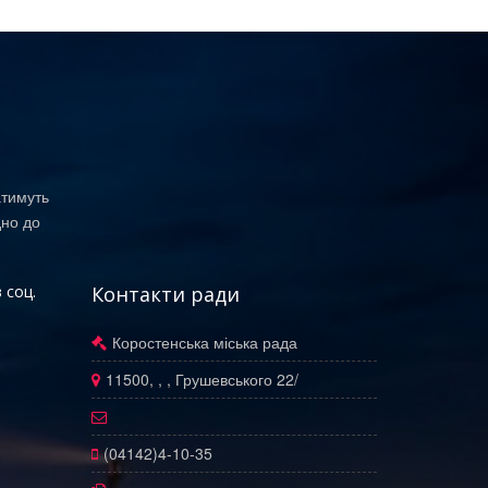
атимуть
дно до
 соц.
Контакти ради
Коростенська міська рада
11500, , , Грушевського 22/
(04142)4-10-35