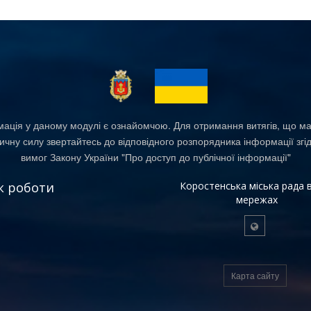
ація у даному модулі є ознайомчою. Для отримання витягів, що м
чну силу звертайтесь до відповідного розпорядника інформації згі
вимог Закону України "Про доступ до публічної інформації"
к роботи
Коростенська міська рада в
мережах
Карта сайту