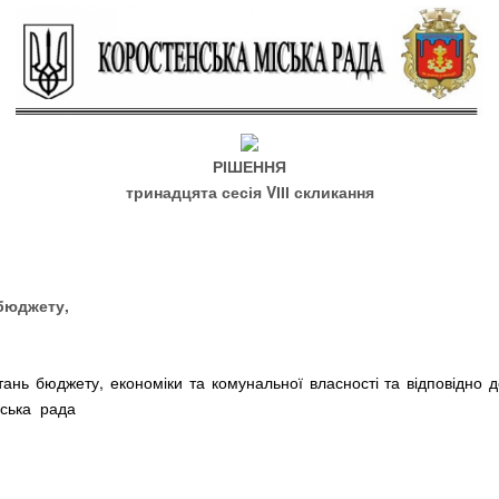
РІШЕННЯ
тринадцята
сесія
V
ІІІ скликання
 бюджету,
итань бюджету, економіки та комунальної власності та відповідно 
іська рада