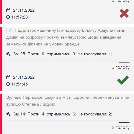
З голосу
24.11.2022
11:57:23
п.1. Надати громадянину Іскяндарову Вілаяту Абдулалі-огли
дозвіл на розробку проєкту землеустрою щодо відведення
земельної ділянки на умовах оренди
За: 25; Проти: 0; Утримались: 0; Не голосували: 1;
З голосу
24.11.2022
11:54:45
Вулицю Паризької Комуни в місті Коростені перейменувати на
вулицю Степана Жидких
За: 14; Проти: 4; Утримались: 6; Не голосували: 2;
З голосу