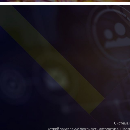
Система 
котрий забезпечує можливість автоматизації повно