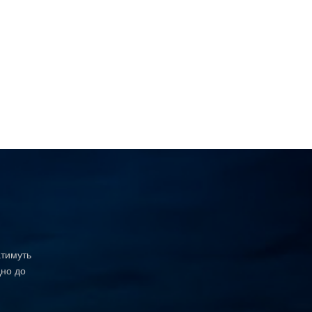
атимуть
дно до