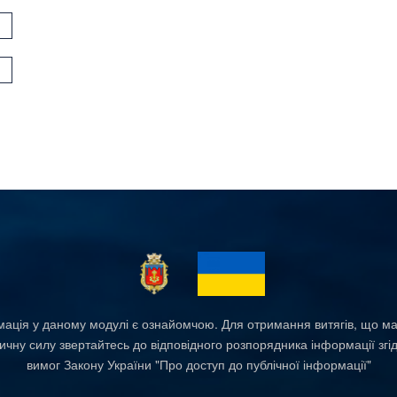
ація у даному модулі є ознайомчою. Для отримання витягів, що м
чну силу звертайтесь до відповідного розпорядника інформації згі
вимог Закону України "Про доступ до публічної інформації"