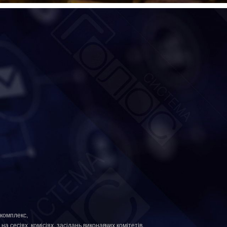
комплекс,
 сесіях, комісіях, засідань виконавчих комітетів,