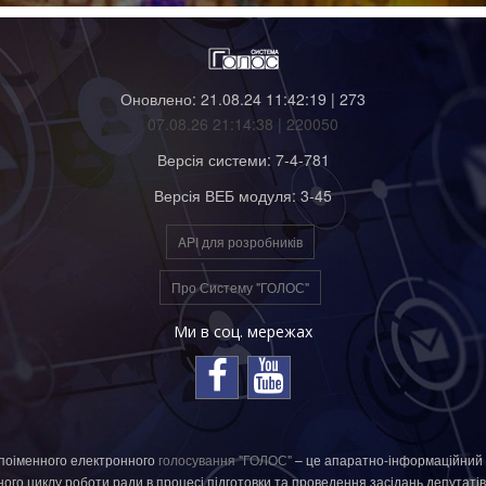
Оновлено: 21.08.24 11:42:19 | 273
07.08.26 21:14:38 | 220050
Версія системи: 7-4-781
Версія ВЕБ модуля: 3-45
API для розробників
Про Систему "ГОЛОС"
Ми в соц. мережах
поіменного електронного
голосування "ГОЛОС"
– це апаратно-інформаційний 
го циклу роботи ради в процесі підготовки та проведення засідань депутатів на