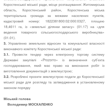
Коростенської міської ради, місце розташування: Житомирська
область, Коростенський район, Коростенська міська
територіальна громада за межами населених пунктів,
кадастровий номер: 1822381800:02:000:0327, площею
18,4611 га, із «земельні ділянки запасу» (01.17) на «для
ведення товарного сільськогосподарського виробництва»
(01.01).
3.
Управлінню земельних відносин та комунальної власності
виконавчого комітету Коростенської міської ради:
3.1.
Провести тендер через електронну торгову систему
Державні закупівлі «Prozorro» із визначення суб’єкта
господарювання, який має право на виконання робіт із
виготовлення документацій з землеустрою;
3.2.
Розроблені проєкти землеустрою подати до Коростенської
міської ради для розгляду та затвердження в установленому
законом порядку
Міський голова
Володимир МОСКАЛЕНКО