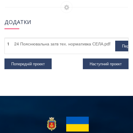
ДОДАТКИ
1
24 Пояснювальна затв тех. нормативка СЕЛА.pdf
Перег
Попередній проект
Наступний проект