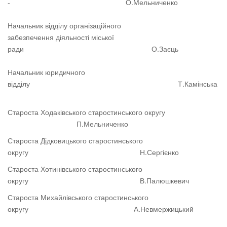
- О.Мельниченко
Начальник відділу організаційного
забезпечення діяльності міської
ради О.Заєць
Начальник юридичного
відділу Т.Камінська
Староста Ходаківського старостинського округу
П.Мельниченко
Староста Дідковицького старостинського
округу Н.Сергієнко
Староста Хотинівського старостинського
округу В.Палюшкевич
Староста Михайлівського старостинського
округу А.Невмержицький