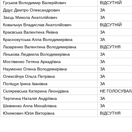
Гуськов Володимир Валерійович
ВІДСУТНІЙ
Дідус Дмитро Олександрович
ЗА
Заєць Микола Анатолійович
ЗА
Ковальчук Владислав Анатолійович
ВІДСУТНІЙ
Краєвська Валентина Яківна
ЗА
Краснокутська Алла Володимирівна
ЗА
Лазаренко Валентина Володимирівна
ВІДСУТНЯ
Лінькова Людмила Володимирівна
ЗА
Мостівенко Тетяна Аркадіївна
ЗА
Науменко Олена Володимирівна
ЗА
Олексійчук Ольга Петрівна
ЗА
Поліщук Ірина Іванівна
ЗА
Скляревська Катерина Леонідівна
НЕ ГОЛОСУВАЛ
Тертична Наталія Андріївна
ЗА
Шевченко Алла Михайлівна
ЗА
Юхимович Юлія Вікторівна
ВІДСУТНЯ